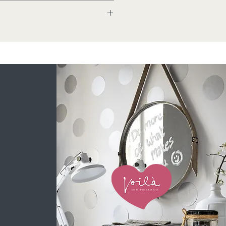
p. Laat de thee ca 4 a 5
België.