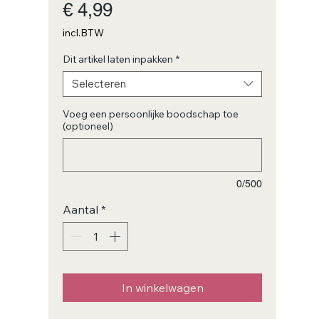
Prijs
€ 4,99
incl.BTW
Dit artikel laten inpakken
*
Selecteren
Voeg een persoonlijke boodschap toe
(optioneel)
0/500
Aantal
*
In winkelwagen