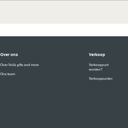
ten koken, pot voorverwarmen. Gebruik 2 gram kruiden per ko
 door.
8 uur verzonden naar adres van keuze binnen Nederland en 
Over ons
Verkoop
Over Voilà gifts and more
Verkooppunt
worden?
Ons team
Verkooppunten