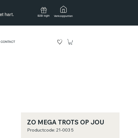
t hart.
B2B login
Verkooppunten
CONTACT
ZO MEGA TROTS OP JOU
Productcode: 21-003 5