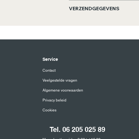
Zetadvies: Vers koud water la
VERZENDGEGEVENS
minuten trekken en roer goed
Bestellingen worden binnen 4
Service
Contact
Veelgestelde vragen
Algemene voorwaarden
Privacy beleid
Cookies
Tel. 06 205 025 89