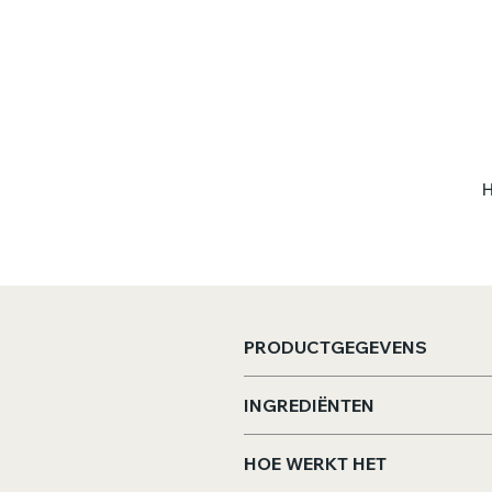
H
T
PRODUCTGEGEVENS
Afmeting theekaart:
13x21
INGREDIËNTEN
Inhoud:
±28 gram voor 12 ko
Appel, kaneel, citrusschil, s
HOE WERKT HET