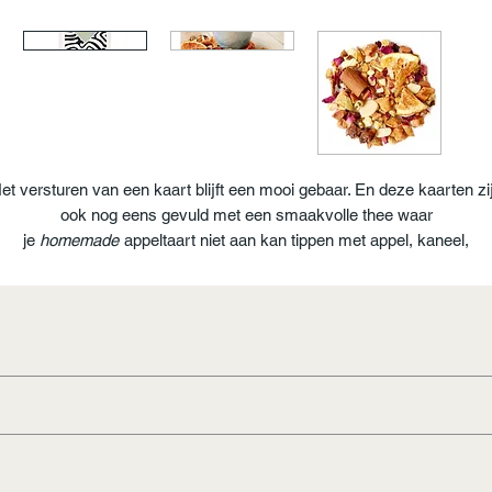
et versturen van een kaart blijft een mooi gebaar. En deze kaarten zi
ook nog eens gevuld met een smaakvolle thee waar
je
homemade
appeltaart niet aan kan tippen met appel, kaneel,
sinaasappel en amandel. Schenk je Old Dutch Applepie in een kopje,
nestel je op de bank en geniet!
ip: Laat de thee afkoelen en gooi er wat ijsklontjes bij en geniet van e
hele bijzondere 'Old Dutch Applepie ijsthee!
ppen thee
tukjes sinaasappel, amandel, aroma kamillebloesem, rozenbloe