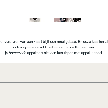
et versturen van een kaart blijft een mooi gebaar. En deze kaarten zi
ook nog eens gevuld met een smaakvolle thee waar
je
homemade
appeltaart niet aan kan tippen met appel, kaneel,
sinaasappel en amandel. Schenk je Old Dutch Applepie in een kopje,
nestel je op de bank en geniet!
ip: Laat de thee afkoelen en gooi er wat ijsklontjes bij en geniet van e
hele bijzondere 'Old Dutch Applepie ijsthee!
ppen thee
tukjes sinaasappel, amandel, aroma kamillebloesem, rozenbloe