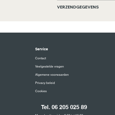
Zetadvies: Vers koud water la
VERZENDGEGEVENS
minuten trekken en roer goed
Bestellingen worden binnen 4
Service
Contact
Veelgestelde vragen
Algemene voorwaarden
Privacy beleid
Cookies
Tel. 06 205 025 89