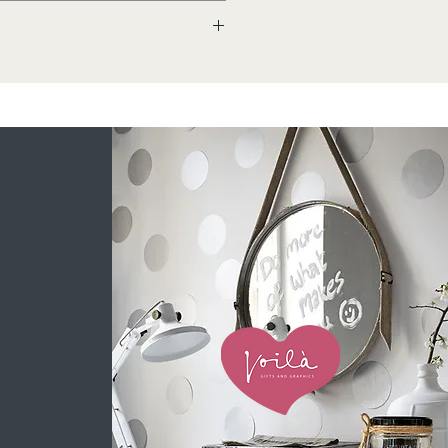
p. Laat de thee ca 4 a 5
België.