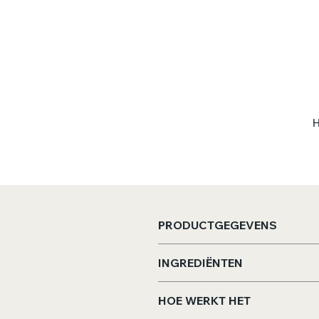
H
T
PRODUCTGEGEVENS
Afmeting theekaart:
13x21
INGREDIËNTEN
Inhoud:
±28 gram voor 12 ko
Appel, kaneel, citrusschil, s
HOE WERKT HET