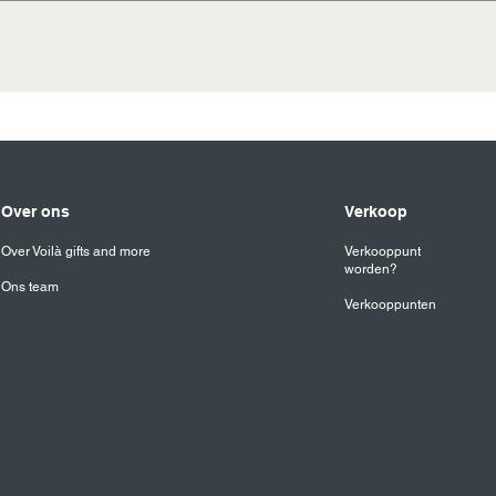
ten koken, pot voorverwarmen. Gebruik 2 gram kruiden per ko
 door.
8 uur verzonden naar adres van keuze binnen Nederland en 
Over ons
Verkoop
Over Voilà gifts and more
Verkooppunt
worden?
Ons team
Verkooppunten