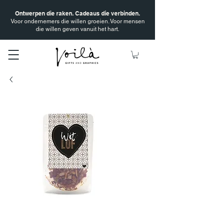
Ontwerpen die raken. Cadeaus die verbinden.
Voor ondernemers die willen groeien. Voor mensen
die willen geven vanuit het hart.