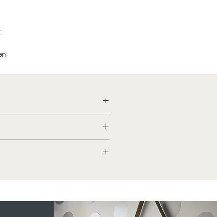
t
en
n
ppelijke en liefdesrelaties.
j bent een Friend om van te
België.