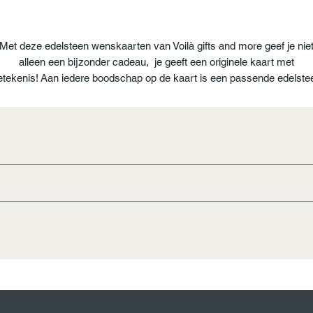
Met deze edelsteen wenskaarten van Voilà gifts and more geef je nie
alleen een bijzonder cadeau, je geeft een originele kaart met
etekenis! Aan iedere boodschap op de kaart is een passende edelste
toegevoegd die op de achterzijde van de kaart staat omschreven. Zo
brengt iedere unieke edelsteen de ontvanger geluk, troost, liefde,
zelfvertrouwen of zelfs voorspoed en succes. Er zit vast en zeker ee
mooie kaart voor je bij.
vriendschapssteen. Het heeft een positief effect op vriendscha
t en helpt innerlijke waarheid vinden en deze accepteren. Ji
eren i.v.m verstikkingsgevaar.
8 uur verzonden naar adres van keuze binnen Nederland en 