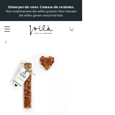
Ontwerpen die raken. Cadeaus die verbinden.
Voor ondernemers die willen groeien. Voor mensen
die willen geven vanuit het hart.