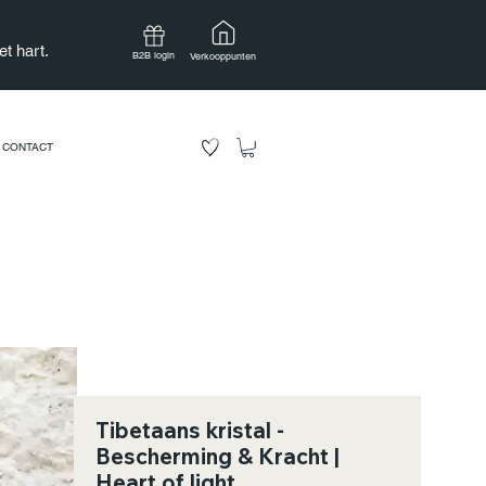
t hart.
B2B login
Verkooppunten
CONTACT
Tibetaans kristal -
Bescherming & Kracht |
Heart of light