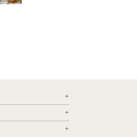
n
aal
en