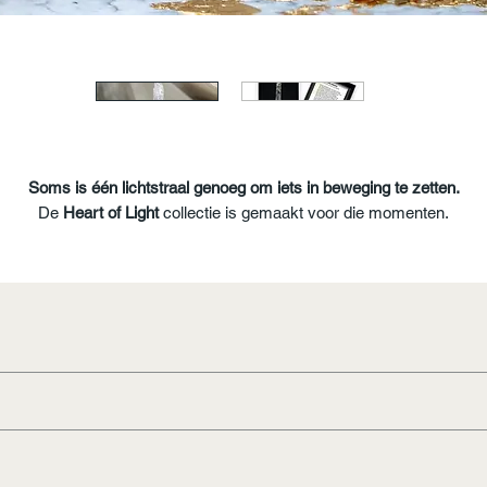
Soms is één lichtstraal genoeg om iets in beweging te zetten.
De
Heart of Light
collectie is gemaakt voor die momenten.
Met hoogwaardige kristallen, liefdevol uitgekozen en subtiel verwerkt i
jne kettingen die je dicht bij je hart draagt. Elke steen vertelt een verh
van zachtheid, kracht en groei. Niet groots of luid, maar stil, puur en
precht. Een herinnering dat licht altijd terug te vinden is, zelfs op dag
dat het even donker voelt.
Deze collectie is exclusiever, met luxere kristallen en een verfijnde
afwerking. Een klein sieraad met een grote energie, verpakt als een
S)
liefdevol gebaar voor jezelf of iemand die je dierbaar is.