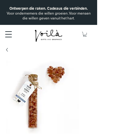
Ontwerpen die raken. Cadeaus die verbinden.
Voor ondernemers die willen groeien. Voor mensen
die willen geven vanuit het hart.