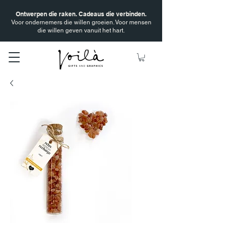
Ontwerpen die raken. Cadeaus die verbinden.
Voor ondernemers die willen groeien. Voor mensen
die willen geven vanuit het hart.