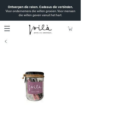
Ontwerpen die raken. Cadeaus die verbinden.
Voor ondernemers die willen groeien. Voor mensen
die willen geven vanuit het hart.