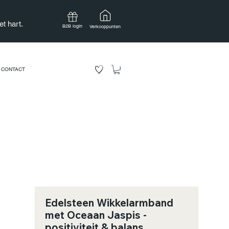
t hart.
B2B login
Verkooppunten
CONTACT
Edelsteen Wikkelarmband
met Oceaan Jaspis -
positiviteit & balans