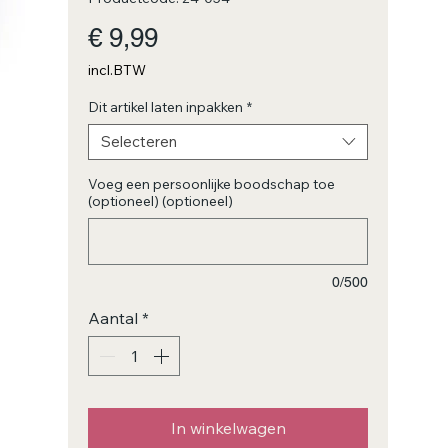
Prijs
€ 9,99
incl.BTW
Dit artikel laten inpakken
*
Selecteren
Voeg een persoonlijke boodschap toe
(optioneel) (optioneel)
0/500
Aantal
*
In winkelwagen