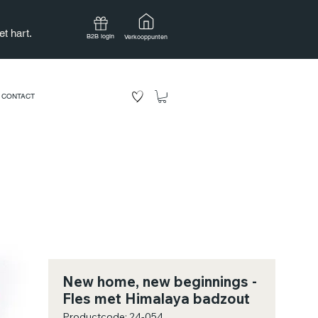
t hart.
B2B login
Verkooppunten
CONTACT
New home, new beginnings -
Fles met Himalaya badzout
Productcode: 24-054