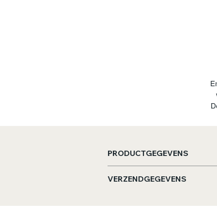
Er
De
j
v
PRODUCTGEGEVENS
Afmeting flesje:
hoogte 15,5,
VERZENDGEGEVENS
Inhoud:
286 gram zuivere Hima
Bestellingen worden binnen 4
LET OP: pas op met kleine kind