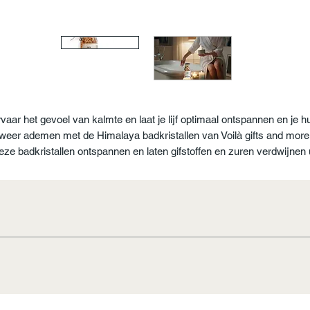
vaar het gevoel van kalmte en laat je lijf optimaal ontspannen en je h
weer ademen met de Himalaya badkristallen van Voilà gifts and more
ze badkristallen ontspannen en laten gifstoffen en zuren verdwijnen 
e lichaam, terwijl de mineralen van de kristallen worden opgenomen d
in het badwater zijn opgelost. Laat je huid weer ademen zodat jouw
lichaam weer aan de slag kan om je spieren te ontspannen en je
ochtbalans optimaal te reguleren. En met de verschillende leuke tekst
zijn ze een perfect cadeau om iemand te verrassen!
 doorsnede 5,8 mm
laya badkristallen
8 uur verzonden naar adres van keuze binnen Nederland en 
eren i.v.m verstikkingsgevaar.