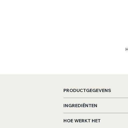
H
T
PRODUCTGEGEVENS
Afmeting theekaart:
13x21
INGREDIËNTEN
Inhoud:
±28 gram voor 12 ko
Appel, kaneel, citrusschil, s
HOE WERKT HET