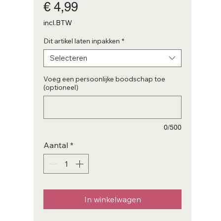
Prijs
€ 4,99
incl.BTW
Dit artikel laten inpakken
*
Selecteren
Voeg een persoonlijke boodschap toe
(optioneel)
0/500
Aantal
*
In winkelwagen