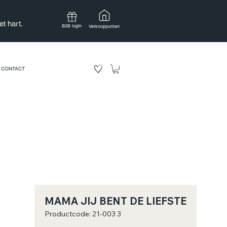
t hart.
B2B login
Verkooppunten
CONTACT
MAMA JIJ BENT DE LIEFSTE
Productcode: 21-003 3