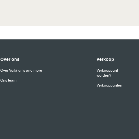
ten koken, pot voorverwarmen. Gebruik 2 gram kruiden per ko
 door.
8 uur verzonden naar adres van keuze binnen Nederland en 
Over ons
Verkoop
Over Voilà gifts and more
Verkooppunt
worden?
Ons team
Verkooppunten