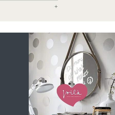
p. Laat de thee ca 4 a 5
België.