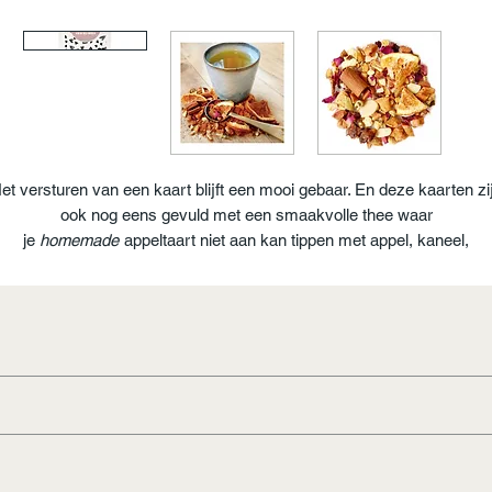
et versturen van een kaart blijft een mooi gebaar. En deze kaarten zi
ook nog eens gevuld met een smaakvolle thee waar
je
homemade
appeltaart niet aan kan tippen met appel, kaneel,
sinaasappel en amandel. Schenk je Old Dutch Applepie in een kopje,
nestel je op de bank en geniet!
ip: Laat de thee afkoelen en gooi er wat ijsklontjes bij en geniet van e
hele bijzondere 'Old Dutch Applepie ijsthee!
ppen thee
tukjes sinaasappel, amandel, aroma kamillebloesem, rozenbloe