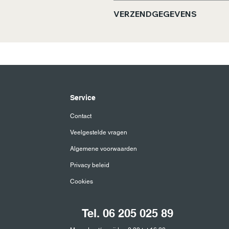
Zetadvies: Vers koud water la
VERZENDGEGEVENS
minuten trekken en roer goed
Bestellingen worden binnen 4
Service
Contact
Veelgestelde vragen
Algemene voorwaarden
Privacy beleid
Cookies
Tel. 06 205 025 89