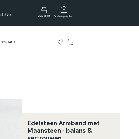
t hart.
B2B login
Verkooppunten
CONTACT
Edelsteen Armband met
Maansteen - balans &
vertrouwen