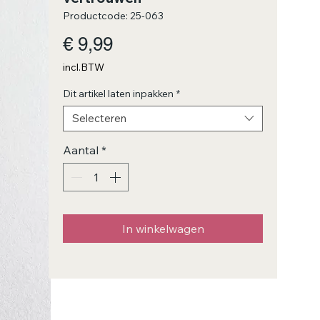
Productcode: 25-063
Prijs
€ 9,99
incl.BTW
Dit artikel laten inpakken
*
Selecteren
Aantal
*
In winkelwagen