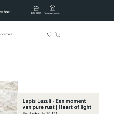
t hart.
B2B login
Verkooppunten
CONTACT
Lapis Lazuli - Een moment
van pure rust | Heart of light
Productcode: 25-141