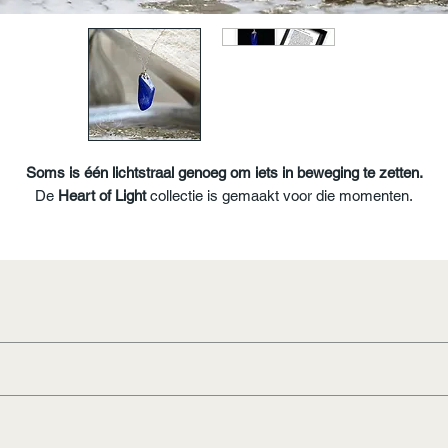
Soms is één lichtstraal genoeg om iets in beweging te zetten.
De
Heart of Light
collectie is gemaakt voor die momenten.
Met hoogwaardige kristallen, liefdevol uitgekozen en subtiel verwerkt i
jne kettingen die je dicht bij je hart draagt. Elke steen vertelt een verh
van zachtheid, kracht en groei. Niet groots of luid, maar stil, puur en
precht. Een herinnering dat licht altijd terug te vinden is, zelfs op dag
dat het even donker voelt.
Deze collectie is exclusiever, met luxere kristallen en een verfijnde
afwerking. Een klein sieraad met een grote energie, verpakt als een
liefdevol gebaar voor jezelf of iemand die je dierbaar is.