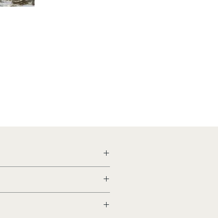
n
aal
en