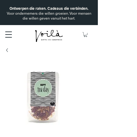
Ontwerpen die raken. Cadeaus die verbinden.
Voor ondernemers die willen groeien. Voor mensen
die willen geven vanuit het hart.