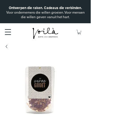
Ontwerpen die raken. Cadeaus die verbinden.
Voor ondernemers die willen groeien. Voor mensen
die willen geven vanuit het hart.