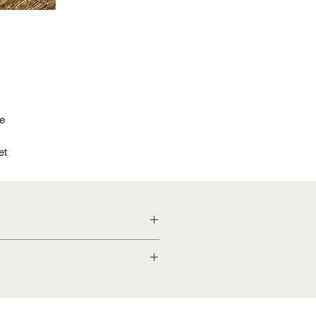
e
et
or
5
en
t
gie
schending of neem contact