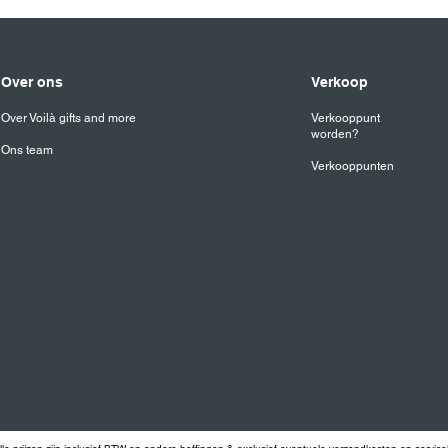
ontvangt, maar hij zal er niet precies uit zien als deze op de foto.
Over ons
Verkoop
Over Voilà gifts and more
Verkooppunt
worden?
Ons team
Verkooppunten