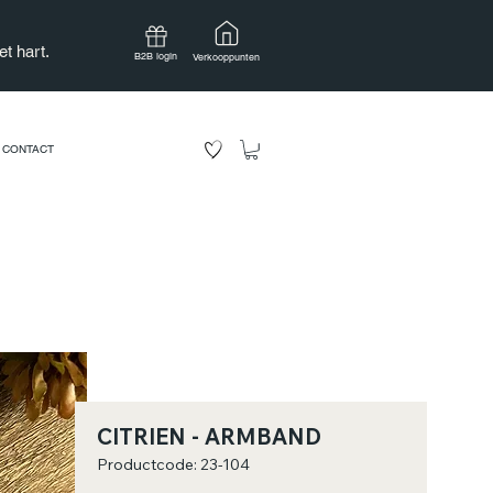
t hart.
B2B login
Verkooppunten
CONTACT
CITRIEN - ARMBAND
Productcode: 23-104