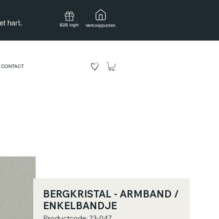
t hart.
B2B login
Verkooppunten
CONTACT
BERGKRISTAL - ARMBAND /
ENKELBANDJE
Productcode: 23-047