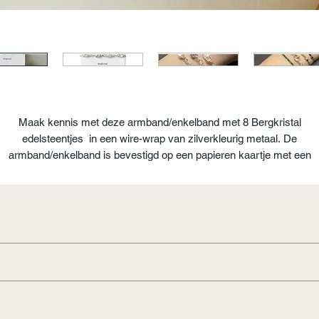
Maak kennis met deze armband/enkelband met 8 Bergkristal
edelsteentjes in een wire-wrap van zilverkleurig metaal. De
armband/enkelband is bevestigd op een papieren kaartje met een
omschrijving van de Bergkristal.
Elke edelsteen is uniek: wij zorgen ervoor dat jij een mooi exemplaar
ontvangt, maar hij zal er niet precies uit zien als deze op de foto.
stenen
ne gast bij healers en lichtwerkers. De steen bezit een enor
eren i.v.m verstikkingsgevaar.
are energiestromen. Bergkristal reguleert energie, absorbeer