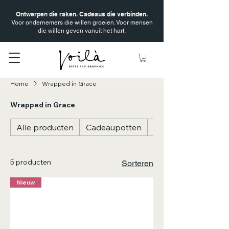
Ontwerpen die raken. Cadeaus die verbinden.
Voor ondernemers die willen groeien. Voor mensen
die willen geven vanuit het hart.
Home
Wrapped in Grace
Wrapped in Grace
Alle producten
Cadeaupotten
Cadeauflesjes
5 producten
Sorteren
Nieuw