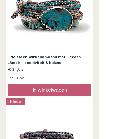
Edelsteen Wikkelarmband met Oceaan
Jaspis - positiviteit & balans
Prijs
€ 34,95
incl.BTW
In winkelwagen
Nieuw