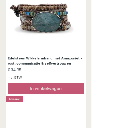
Edelsteen Wikkelarmband met Amazoniet -
rust, communicatie & zelfvertrouwen
Prijs
€ 34,95
incl.BTW
In winkelwagen
Nieuw