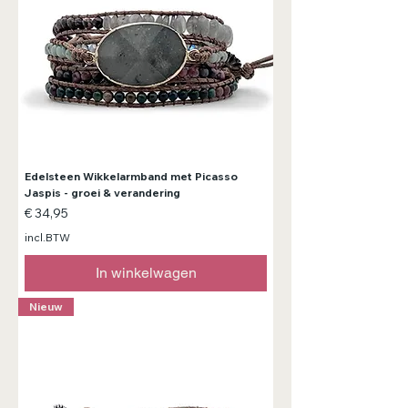
Edelsteen Wikkelarmband met Picasso
Jaspis - groei & verandering
Prijs
€ 34,95
incl.BTW
In winkelwagen
Nieuw