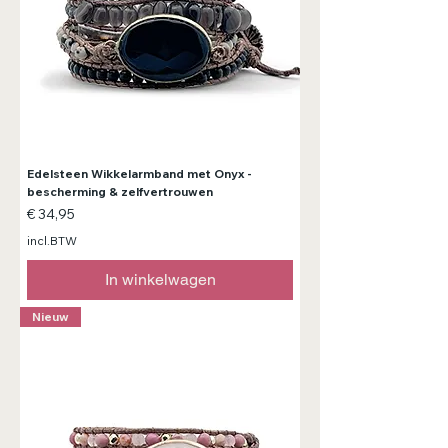
Edelsteen Wikkelarmband met Onyx -
bescherming & zelfvertrouwen
Prijs
€ 34,95
incl.BTW
In winkelwagen
Nieuw