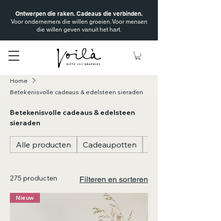
Ontwerpen die raken. Cadeaus die verbinden.
Voor ondernemers die willen groeien. Voor mensen
die willen geven vanuit het hart.
Home
Betekenisvolle cadeaus & edelsteen sieraden
Betekenisvolle cadeaus & edelsteen
sieraden
Alle producten
Cadeaupotten
Cadeauflesjes
275 producten
Filteren en sorteren
Nieuw