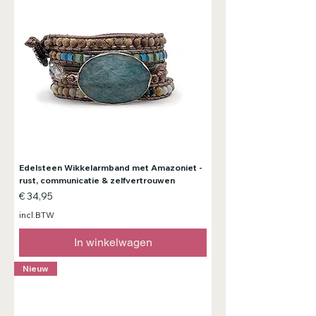
Edelsteen Wikkelarmband met Amazoniet -
rust, communicatie & zelfvertrouwen
Prijs
€ 34,95
incl.BTW
In winkelwagen
Nieuw