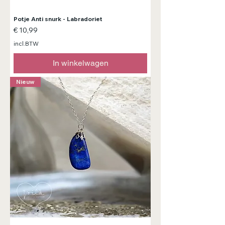
Potje Anti snurk - Labradoriet
Prijs
€ 10,99
incl.BTW
In winkelwagen
Nieuw