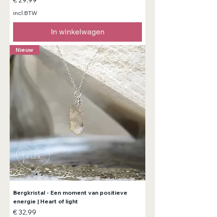
incl.BTW
In winkelwagen
Nieuw
Bergkristal - Een moment van positieve
energie | Heart of light
Prijs
€ 32,99