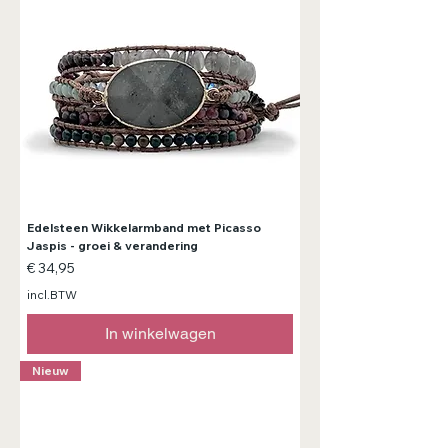
Edelsteen Wikkelarmband met Picasso
Jaspis - groei & verandering
Prijs
€ 34,95
incl.BTW
In winkelwagen
Nieuw