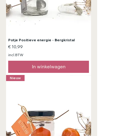
Potje Positieve energie - Bergkristal
Prijs
€ 10,99
incl.BTW
In winkelwagen
Nieuw