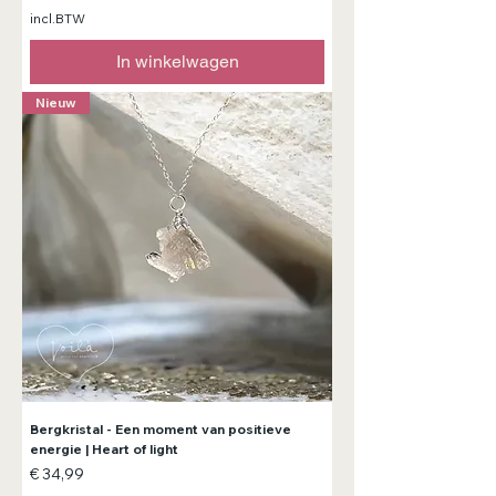
incl.BTW
In winkelwagen
Nieuw
Bergkristal - Een moment van positieve
energie | Heart of light
Prijs
€ 34,99