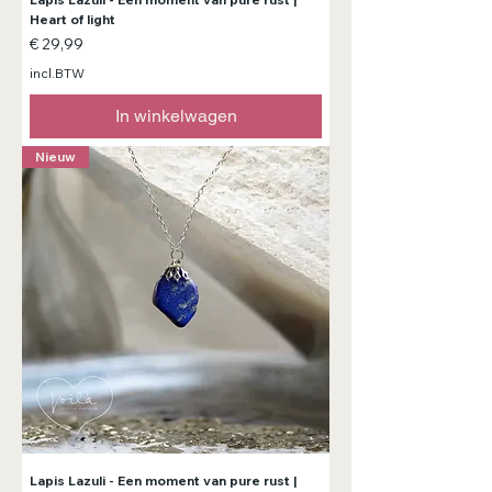
Heart of light
Prijs
€ 29,99
incl.BTW
In winkelwagen
Nieuw
Lapis Lazuli - Een moment van pure rust |