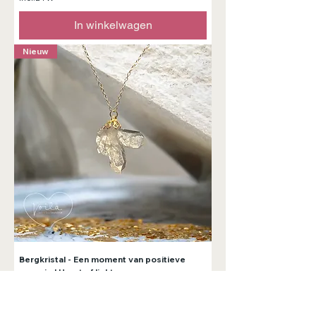
In winkelwagen
Nieuw
Bergkristal - Een moment van positieve
energie | Heart of light
Prijs
€ 32,99
incl.BTW