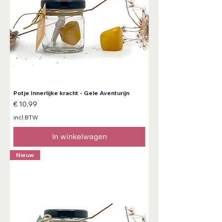
Potje Innerlijke kracht - Gele Aventurijn
Prijs
€ 10,99
incl.BTW
In winkelwagen
Nieuw