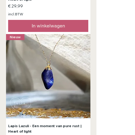
Prijs
€ 29,99
incl.BTW
In winkelwagen
Nieuw
Lapis Lazuli - Een moment van pure rust |
Heart of light