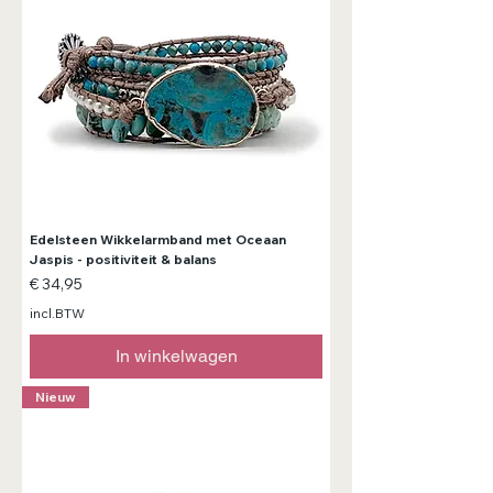
Edelsteen Wikkelarmband met Oceaan
Jaspis - positiviteit & balans
Prijs
€ 34,95
incl.BTW
In winkelwagen
Nieuw