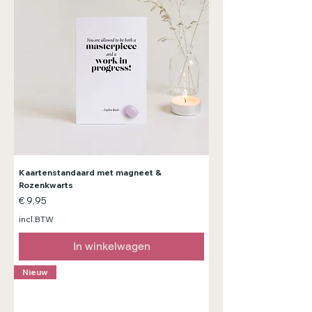
Kaartenstandaard met magneet &
Rozenkwarts
Prijs
€ 9,95
incl.BTW
In winkelwagen
Nieuw