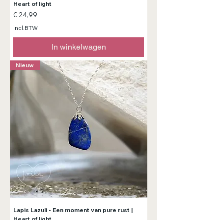
Heart of light
Prijs
€ 24,99
incl.BTW
In winkelwagen
Nieuw
Lapis Lazuli - Een moment van pure rust |
Heart of light