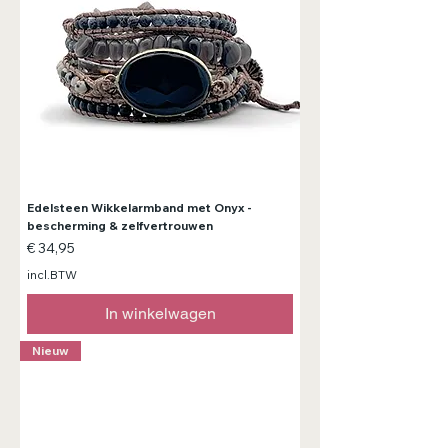
Edelsteen Wikkelarmband met Onyx -
bescherming & zelfvertrouwen
Prijs
€ 34,95
incl.BTW
In winkelwagen
Nieuw