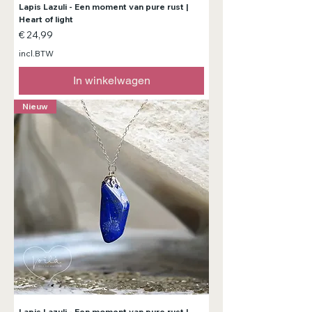
Lapis Lazuli - Een moment van pure rust |
Heart of light
Prijs
€ 24,99
incl.BTW
In winkelwagen
Nieuw
Lapis Lazuli - Een moment van pure rust |