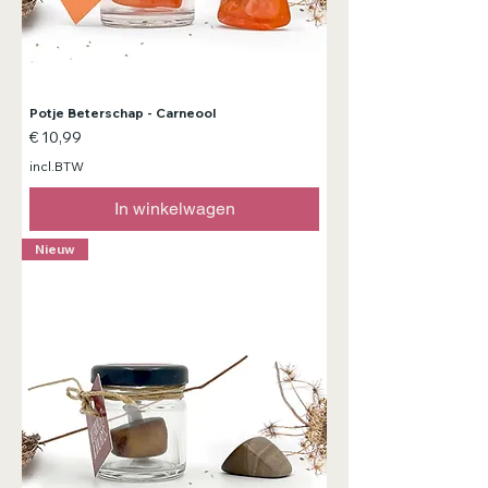
Potje Beterschap - Carneool
Prijs
€ 10,99
incl.BTW
In winkelwagen
Nieuw