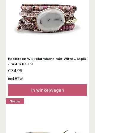
Edelsteen Wikkelarmband met Witte Jaspis
- rust & balans
Prijs
€ 34,95
incl.BTW
In winkelwagen
Nieuw