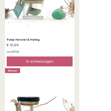
Potje Herstel & Heling
Prijs
€ 10,99
incl.BTW
In winkelwagen
Nieuw