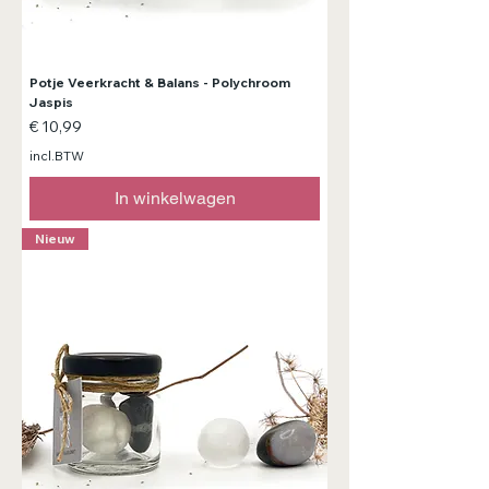
Potje Veerkracht & Balans - Polychroom
Jaspis
Prijs
€ 10,99
incl.BTW
In winkelwagen
Nieuw