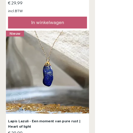
Prijs
€ 29,99
incl.BTW
In winkelwagen
Nieuw
Lapis Lazuli - Een moment van pure rust |
Heart of light
Prijs
€ 29,99