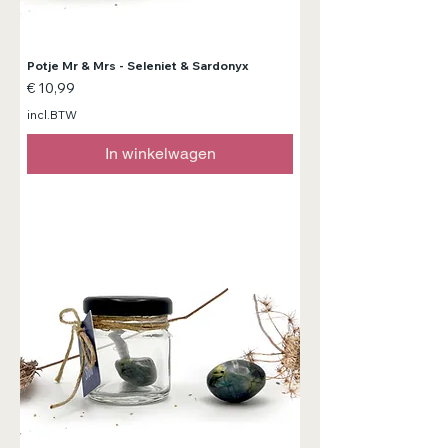
Potje Mr & Mrs - Seleniet & Sardonyx
Prijs
€ 10,99
incl.BTW
In winkelwagen